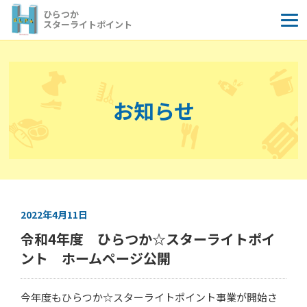
コ
ひらつか
ン
スターライトポイント
テ
ン
ツ
へ
お知らせ
ス
キ
ッ
プ
2022年4月11日
令和4年度 ひらつか☆スターライトポイ
ント ホームページ公開
今年度もひらつか☆スターライトポイント事業が開始さ