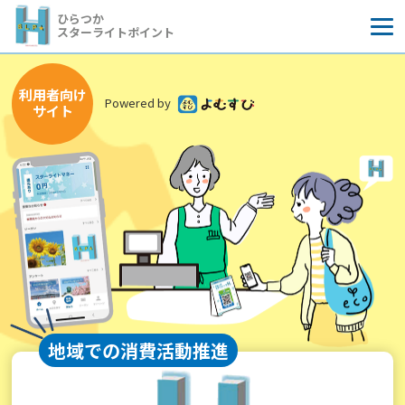
コ
ひらつか
ン
スターライトポイント
テ
ン
利用者向け
ツ
Powered by
よむすび
サイト
へ
ス
キ
ッ
プ
地域での消費活動推進