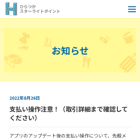
コ
ひらつか
ン
スターライトポイント
テ
ン
ツ
へ
お知らせ
ス
キ
ッ
プ
2022年8月26日
支払い操作注意！（取引詳細まで確認して
ください）
アプリのアップデート後の支払い操作について、先般メ