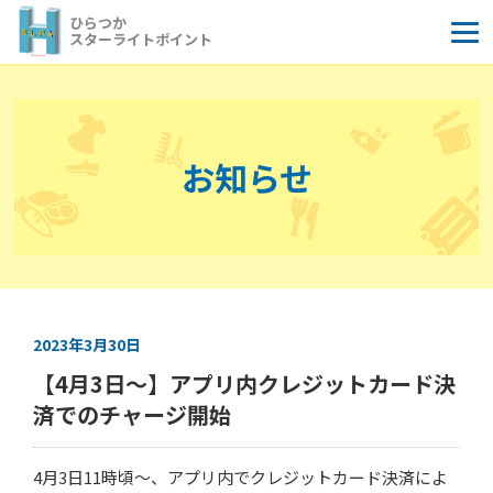
コ
ひらつか
ン
スターライトポイント
テ
ン
ツ
へ
お知らせ
ス
キ
ッ
プ
2023年3月30日
【4月3日～】アプリ内クレジットカード決
済でのチャージ開始
4月3日11時頃～、アプリ内でクレジットカード決済によ