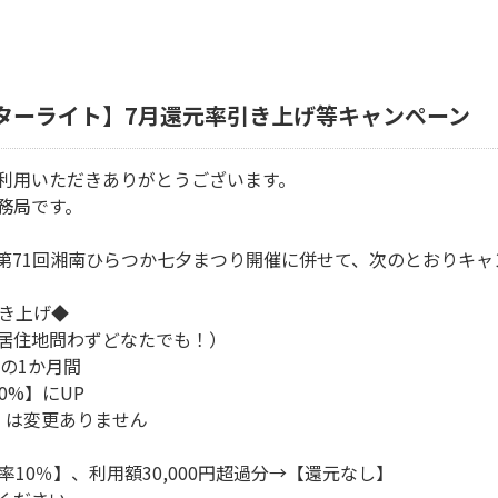
ターライト】7月還元率引き上げ等キャンペーン
利用いただきありがとうございます。
務局です。
第71回湘南ひらつか七夕まつり開催に併せて、次のとおりキャ
引き上げ◆
居住地問わずどなたでも！）
の1か月間
%】にUP
分】は変更ありません
元率10％】、利用額30,000円超過分→【還元なし】