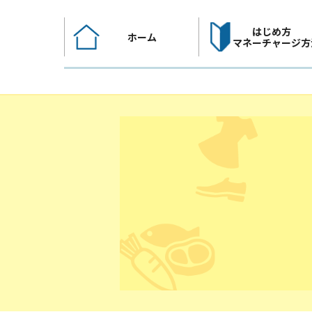
コ
ン
はじめ方
ホーム
テ
マネーチャージ方
ン
ツ
へ
ス
キ
ッ
プ