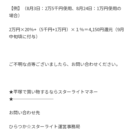
【例】（
8
月
3
日：
2
万
5
千円使用、
8
月
24
日：
1
万円使用の
場合）
2
万円
×20
％
+
（
5
千円
+1
万円）
×
１％＝
4,150
円還元（
9
月
中旬頃に付与）
ご不明な点等ございましたら、お問い合わせください。
★平塚で買い物するならスターライトマネー
★
─────────
お問い合わせ先
ひらつか☆スターライト運営事務局