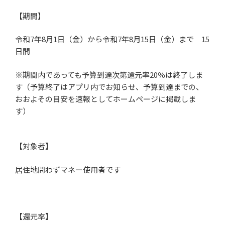
【期間】
令和
7
年
8
月
1
日（金）から令和
7
年
8
月
15
日（金）まで
15
日間
※期間内であっても予算到達次第還元率
20
％は終了しま
す（予算終了はアプリ内でお知らせ、予算到達までの、
おおよその目安を速報としてホームページに掲載しま
す）
【対象者】
居住地問わずマネー使用者です
【還元率】