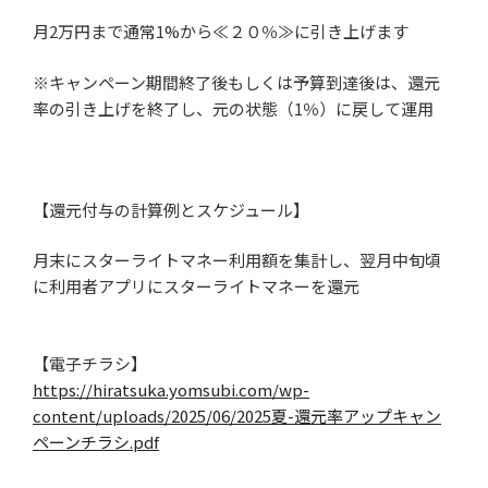
月
2
万円まで通常
1%
から≪２０％≫に引き上げます
※キャンペーン期間終了後もしくは予算到達後は、還元
率の引き上げを終了し、元の状態（
1
％）に戻して運用
【還元付与の計算例とスケジュール】
月末にスターライトマネー利用額を集計し、翌月中旬頃
に利用者アプリにスターライトマネーを還元
【電子チラシ】
https://hiratsuka.yomsubi.com/wp-
content/uploads/2025/06/2025夏-還元率アップキャン
ペーンチラシ.pdf