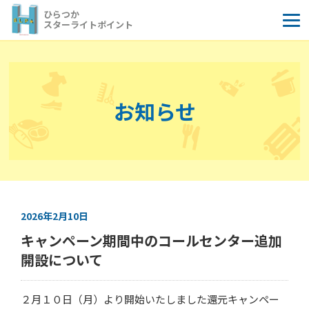
コ
ひらつか
ン
スターライトポイント
テ
ン
ツ
へ
お知らせ
ス
キ
ッ
プ
2026年2月10日
キャンペーン期間中のコールセンター追加
開設について
２月１０日（月）より開始いたしました還元キャンペー