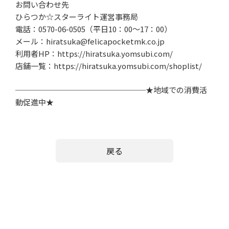
お問い合わせ先
ひらつか☆スターライト運営事務局
電話：
0570-06-0505
（平日
10
：
00
～
17
：
00
）
メール：
hiratsuka@felicapocketmk.co.jp
利用者
HP
：
https://hiratsuka.yomsubi.com/
店舗一覧：
https://hiratsuka.yomsubi.com/shoplist/
─────────────────★地域での消費活
動促進中★
戻る