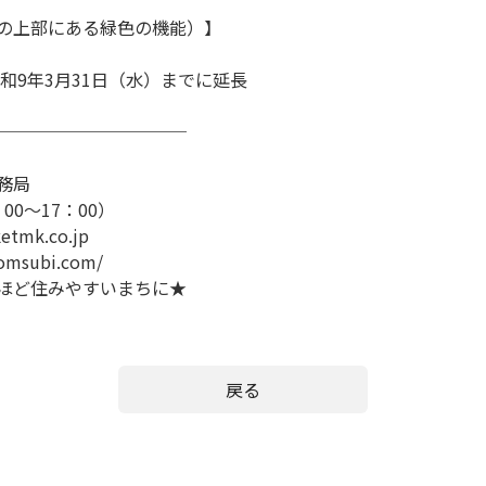
の上部にある緑色の機能）】
和
9
年
3
月
31
日（水）までに延長
───────────
務局
：
00
～
17
：
00
）
etmk.co.jp
.yomsubi.com/
ほど住みやすいまちに★
戻る