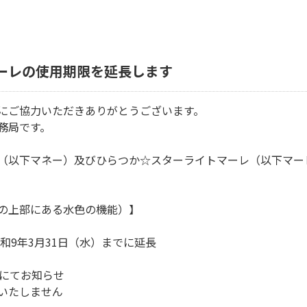
ーレの使用期限を延長します
にご協力いただきありがとうございます。
務局です。
（以下マネー）及びひらつか☆スターライトマーレ（以下マー
の上部にある水色の機能）】
和
9
年
3
月
31
日（水）までに延長
にてお知らせ
いたしません