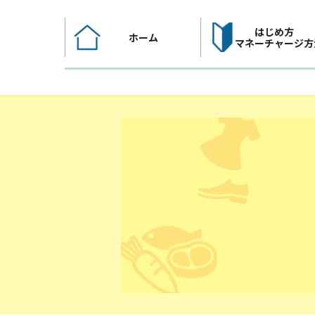
コ
ン
はじめ方
ホーム
テ
マネーチャージ方
ン
ツ
へ
ス
キ
ッ
プ