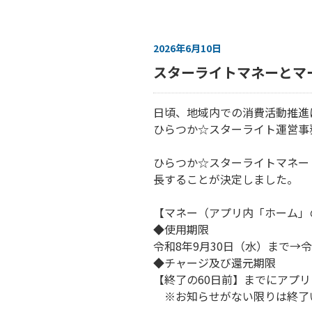
2026年6月10日
スターライトマネーとマ
日頃、地域内での消費活動推進
ひらつか☆スターライト運営事
ひらつか☆スターライトマネー
長することが決定しました。
【マネー（アプリ内「ホーム」
◆使用期限
令和
8
年
9
月
30
日（水）まで
→
令
◆チャージ及び還元期限
【終了の
60
日前】までにアプリ
※お知らせがない限りは終了