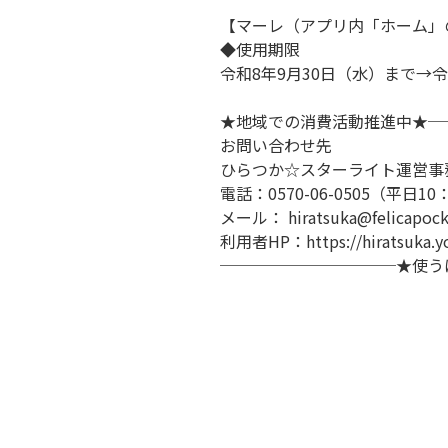
【マーレ（アプリ内「ホーム」
◆使用期限
令和
8
年
9
月
30
日（水）まで
→
令
★地域での消費活動推進中★─
お問い合わせ先
ひらつか☆スターライト運営事
電話：
0570-06-0505
（平日
10
メール：
hiratsuka@felicapock
利用者
HP
：
https://hiratsuka
───────────★使う