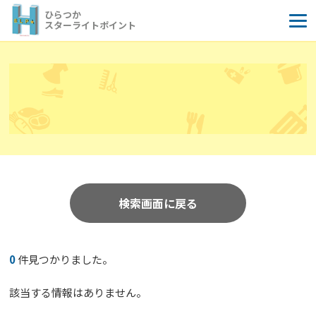
コ
ひらつか
ン
スターライトポイント
テ
ン
ツ
へ
ス
キ
ッ
プ
検索画面に戻る
0
件見つかりました。
該当する情報はありません。