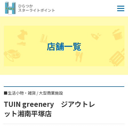
コ
ひらつか
ン
スターライトポイント
テ
ン
ツ
へ
店舗一覧
ス
キ
ッ
プ
■
生活小物・雑貨
/
大型商業施設
TUIN greenery ジアウトレ
ット湘南平塚店