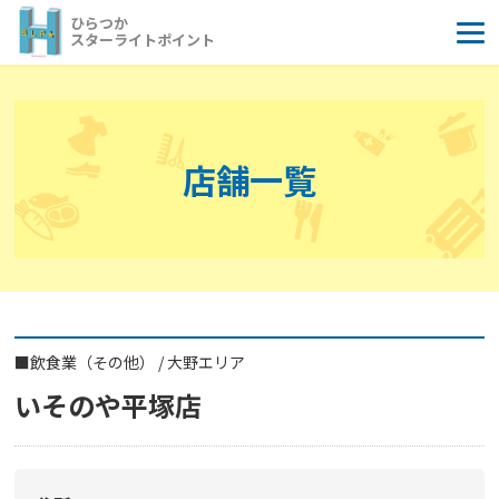
コ
ひらつか
ン
スターライトポイント
テ
ン
ツ
へ
店舗一覧
ス
キ
ッ
プ
■
飲食業（その他）
/
大野エリア
いそのや平塚店