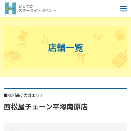
コ
ひらつか
ン
スターライトポイント
テ
ン
ツ
へ
店舗一覧
ス
キ
ッ
プ
■
衣料品
/
大野エリア
西松屋チェーン平塚南原店