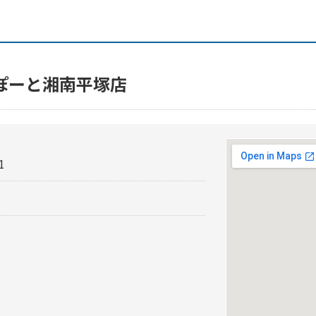
ぽーと湘南平塚店
1