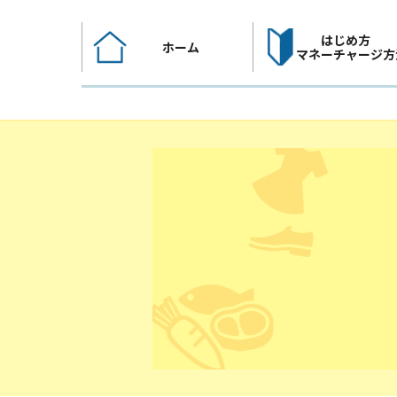
コ
ン
はじめ方
ホーム
テ
マネーチャージ方
ン
ツ
へ
ス
キ
ッ
プ