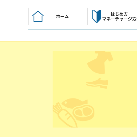
コ
ン
はじめ方
ホーム
テ
マネーチャージ方
ン
ツ
へ
ス
キ
ッ
プ