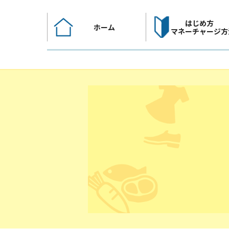
コ
ン
はじめ方
ホーム
テ
マネーチャージ方
ン
ツ
へ
ス
キ
ッ
プ