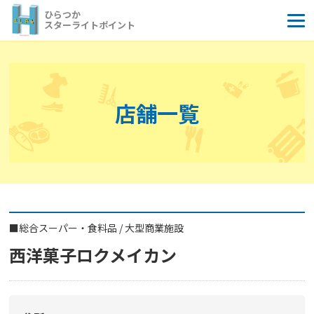
コ
ひらつか
ン
スターライトポイント
テ
ン
ツ
へ
店舗一覧
ス
キ
ッ
プ
■
総合スーパー・食料品
/
大型商業施設
西洋菓子ロクメイカン