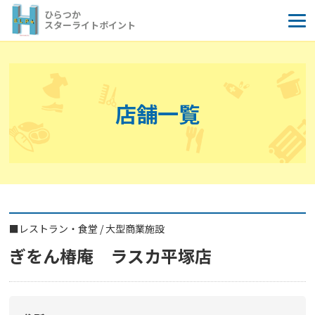
コ
ひらつか
ン
スターライトポイント
テ
ン
ツ
へ
店舗一覧
ス
キ
ッ
プ
■
レストラン・食堂
/
大型商業施設
ぎをん椿庵 ラスカ平塚店