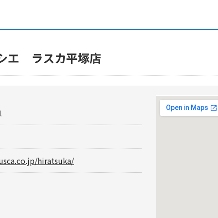
ソシエ ラスカ平塚店
１
usca.co.jp/hiratsuka/