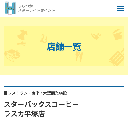
コ
ひらつか
ン
スターライトポイント
テ
ン
ツ
へ
店舗一覧
ス
キ
ッ
プ
■
レストラン・食堂
/
大型商業施設
スターバックスコーヒー
ラスカ平塚店