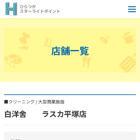
コ
ひらつか
ン
スターライトポイント
テ
ン
ツ
へ
店舗一覧
ス
キ
ッ
プ
■
クリーニング
/
大型商業施設
白洋舍 ラスカ平塚店