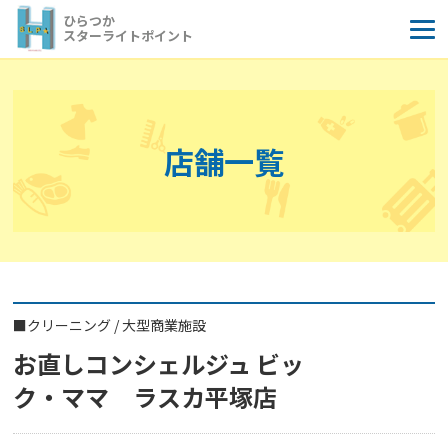
コ
ひらつか
ン
スターライトポイント
テ
ン
ツ
へ
店舗一覧
ス
キ
ッ
プ
■
クリーニング
/
大型商業施設
お直しコンシェルジュ ビッ
ク・ママ ラスカ平塚店