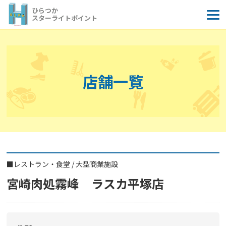
コ
ひらつか
ン
スターライトポイント
テ
ン
ツ
へ
店舗一覧
ス
キ
ッ
プ
■
レストラン・食堂
/
大型商業施設
宮崎肉処霧峰 ラスカ平塚店