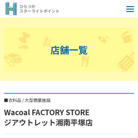
コ
ひらつか
ン
スターライトポイント
テ
ン
ツ
へ
店舗一覧
ス
キ
ッ
プ
■
衣料品
/
大型商業施設
Wacoal FACTORY STORE
ジアウトレット湘南平塚店