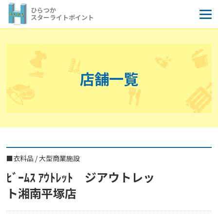
コ
ひらつか
ン
スターライトポイント
テ
ン
ツ
へ
店舗一覧
ス
キ
ッ
プ
■
衣料品
/
大型商業施設
ﾋﾞｰﾑｽ ｱｳﾄﾚｯﾄ ジアウトレッ
ト湘南平塚店