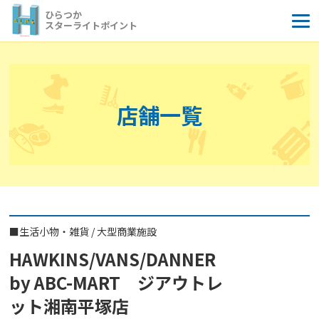
コ
ひらつか
ン
スターライトポイント
テ
ン
ツ
へ
店舗一覧
ス
キ
ッ
プ
■
生活小物・雑貨
/
大型商業施設
HAWKINS/VANS/DANNER
by ABC-MART ジアウトレ
ット湘南平塚店