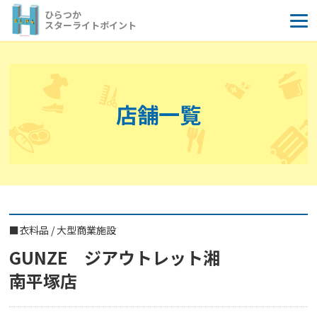
コ
ひらつか
ン
スターライトポイント
テ
ン
ツ
へ
店舗一覧
ス
キ
ッ
プ
■
衣料品
/
大型商業施設
GUNZE ジアウトレット湘
南平塚店