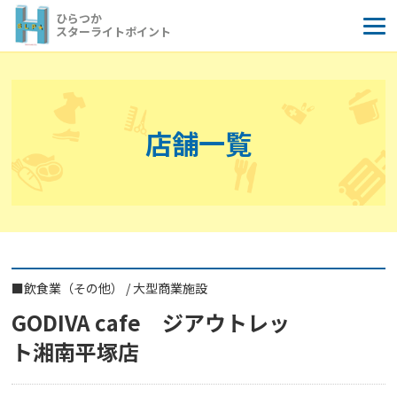
コ
ひらつか
ン
スターライトポイント
テ
ン
ツ
へ
店舗一覧
ス
キ
ッ
プ
■
飲食業（その他）
/
大型商業施設
GODIVA cafe ジアウトレッ
ト湘南平塚店