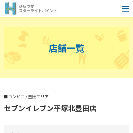
コ
ひらつか
ン
スターライトポイント
テ
ン
ツ
へ
店舗一覧
ス
キ
ッ
プ
■
コンビニ
/
豊田エリア
セブンイレブン平塚北豊田店