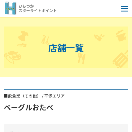
コ
ひらつか
ン
スターライトポイント
テ
ン
ツ
へ
店舗一覧
ス
キ
ッ
プ
■
飲食業（その他）
/
平塚エリア
ベーグルおたべ