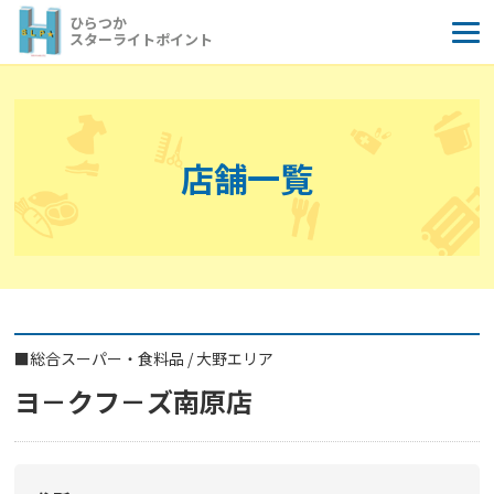
コ
ひらつか
ン
スターライトポイント
テ
ン
ツ
へ
店舗一覧
ス
キ
ッ
プ
■
総合スーパー・食料品
/
大野エリア
ヨ－クフ－ズ南原店