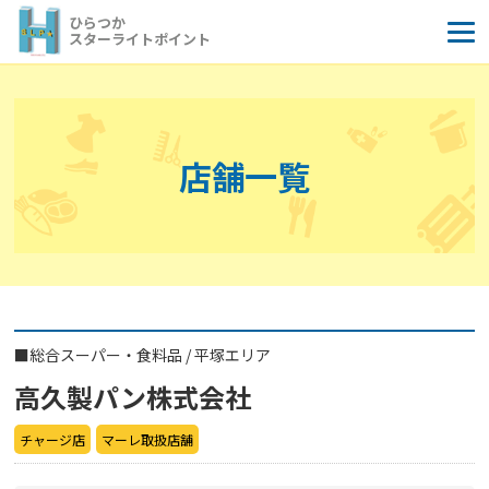
コ
ひらつか
ン
スターライトポイント
テ
ン
ツ
へ
店舗一覧
ス
キ
ッ
プ
■
総合スーパー・食料品
/
平塚エリア
高久製パン株式会社
チャージ店
マーレ取扱店舗