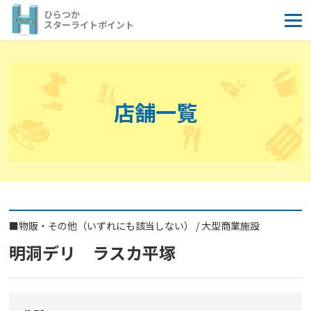
コ
ひらつか
ン
スターライトポイント
テ
ン
ツ
へ
店舗一覧
ス
キ
ッ
プ
■
物販・その他（いずれにも該当しない）
/
大型商業施設
明洞デリ ラスカ平塚