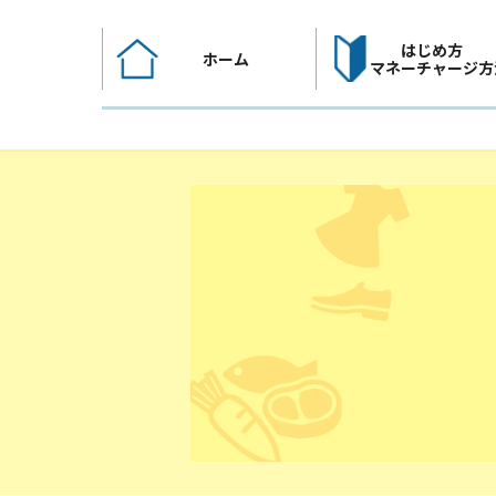
コ
ン
はじめ方
ホーム
テ
マネーチャージ方
ン
ツ
へ
ス
キ
ッ
プ