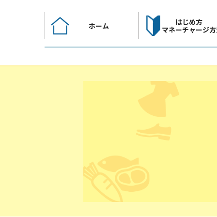
コ
ン
はじめ方
ホーム
テ
マネーチャージ方
ン
ツ
へ
ス
キ
ッ
プ