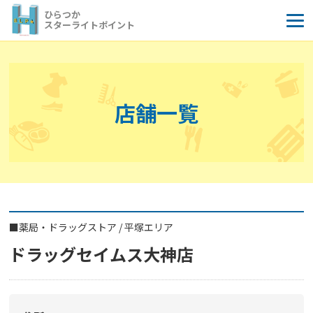
コ
ひらつか
ン
スターライトポイント
テ
ン
ツ
へ
店舗一覧
ス
キ
ッ
プ
■
薬局・ドラッグストア
/
平塚エリア
ドラッグセイムス大神店