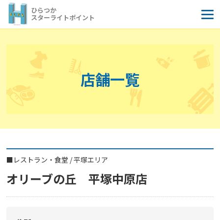
コ
ひらつか
ン
スターライトポイント
テ
ン
ツ
へ
店舗一覧
ス
キ
ッ
プ
■
レストラン・食堂
/
平塚エリア
オリーブの丘 平塚中原店