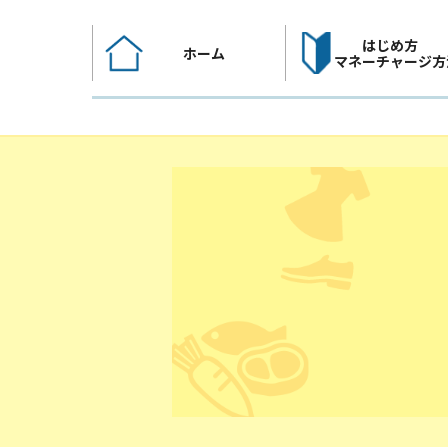
コ
ン
はじめ方
ホーム
テ
マネーチャージ方
ン
ツ
へ
ス
キ
ッ
プ