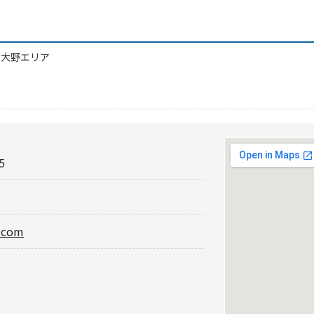
/
大野エリア
5
s.com