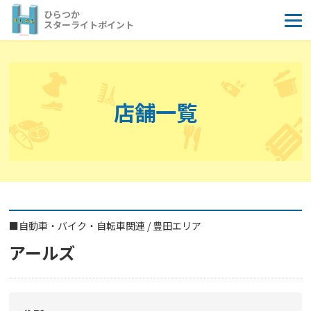
コ
ひらつか
ン
スターライトポイント
テ
ン
ツ
へ
店舗一覧
ス
キ
ッ
プ
■
自動車・バイク・自転車関連
/
豊田エリア
アールズ