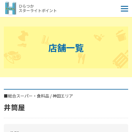
コ
ひらつか
ン
スターライトポイント
テ
ン
ツ
へ
店舗一覧
ス
キ
ッ
プ
■
総合スーパー・食料品
/
神田エリア
井筒屋