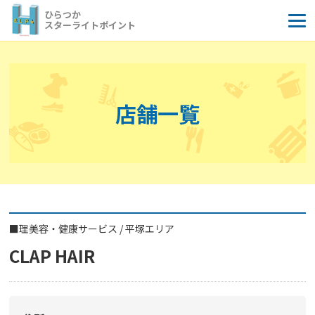
コ
ひらつか
ン
スターライトポイント
テ
ン
ツ
へ
店舗一覧
ス
キ
ッ
プ
■
理美容・健康サービス
/
平塚エリア
CLAP HAIR