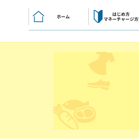
コ
ン
はじめ方
ホーム
テ
マネーチャージ方
ン
ツ
へ
ス
キ
ッ
プ