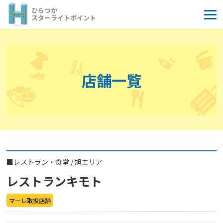
コ
ひらつか
ン
スターライトポイント
テ
ン
ツ
へ
店舗一覧
ス
キ
ッ
プ
■
レストラン・食堂
/
旭エリア
レストランキモト
マーレ取扱店舗