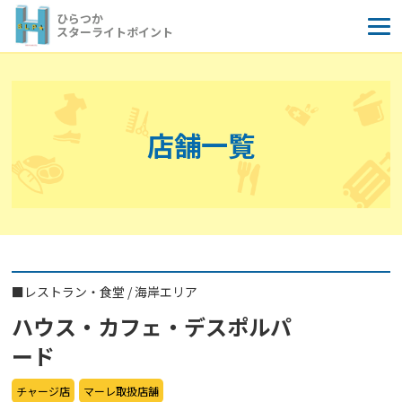
コ
ひらつか
ン
スターライトポイント
テ
ン
ツ
へ
店舗一覧
ス
キ
ッ
プ
■
レストラン・食堂
/
海岸エリア
ハウス・カフェ・デスポルパ
ード
チャージ店
マーレ取扱店舗