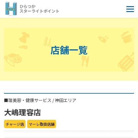
コ
ひらつか
ン
スターライトポイント
テ
ン
ツ
へ
店舗一覧
ス
キ
ッ
プ
■
理美容・健康サービス
/
神田エリア
大嶋理容店
チャージ店
マーレ取扱店舗