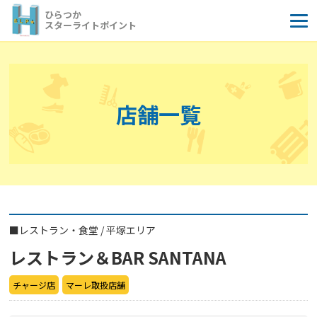
コ
ひらつか
ン
スターライトポイント
テ
ン
ツ
へ
店舗一覧
ス
キ
ッ
プ
■
レストラン・食堂
/
平塚エリア
レストラン＆BAR SANTANA
チャージ店
マーレ取扱店舗