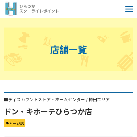
コ
ひらつか
ン
スターライトポイント
テ
ン
ツ
へ
店舗一覧
ス
キ
ッ
プ
■
ディスカウントストア・ホームセンター
/
神田エリア
ドン・キホーテひらつか店
チャージ店