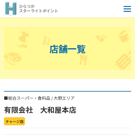
コ
ひらつか
ン
スターライトポイント
テ
ン
ツ
へ
店舗一覧
ス
キ
ッ
プ
■
総合スーパー・食料品
/
大野エリア
有限会社 大和屋本店
チャージ店