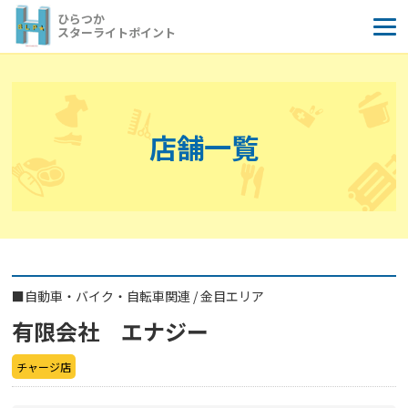
コ
ひらつか
ン
スターライトポイント
テ
ン
ツ
へ
店舗一覧
ス
キ
ッ
プ
■
自動車・バイク・自転車関連
/
金目エリア
有限会社 エナジー
チャージ店