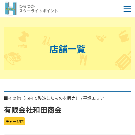
コ
ひらつか
ン
スターライトポイント
テ
ン
ツ
へ
店舗一覧
ス
キ
ッ
プ
■
その他（市内で製造したものを販売）
/
平塚エリア
有限会社和田商会
チャージ店