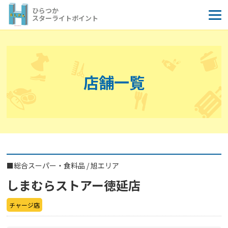
コ
ひらつか
ン
スターライトポイント
テ
ン
ツ
へ
店舗一覧
ス
キ
ッ
プ
■
総合スーパー・食料品
/
旭エリア
しまむらストアー徳延店
チャージ店